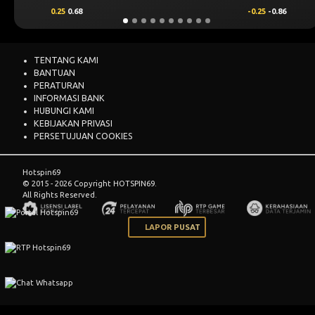
0.25
0.68
-0.25
-0.86
TENTANG KAMI
BANTUAN
PERATURAN
INFORMASI BANK
HUBUNGI KAMI
KEBIJAKAN PRIVASI
PERSETUJUAN COOKIES
Hotspin69
© 2015 - 2026 Copyright HOTSPIN69.
All Rights Reserved.
LAPOR PUSAT