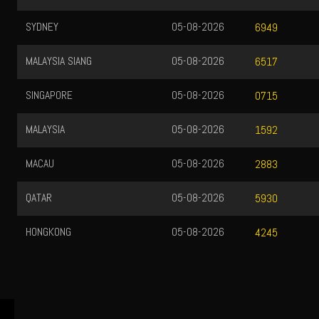
SYDNEY
05-08-2026
6949
MALAYSIA SIANG
05-08-2026
6517
SINGAPORE
05-08-2026
0715
MALAYSIA
05-08-2026
1592
MACAU
05-08-2026
2883
QATAR
05-08-2026
5930
HONGKONG
05-08-2026
4245